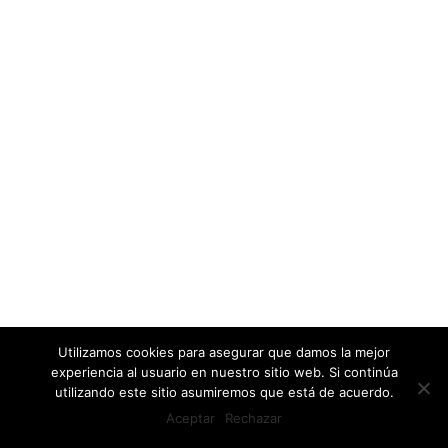
Escúchanos allá donde estés.
Canal podcast del CIFPA / CRN
Ya está disponible nuestra plataforma de audio
para la difusión de contenidos divulgativos y
boletines informativos por medio de podcast....
Utilizamos cookies para asegurar que damos la mejor
experiencia al usuario en nuestro sitio web. Si continúa
6 julio, 2021
utilizando este sitio asumiremos que está de acuerdo.
Aceptar
Rechazar