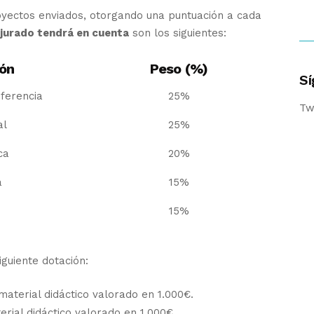
royectos enviados, otorgando una puntuación a cada
l jurado tendrá en cuenta
son los siguientes:
ión
Peso (%)
Sí
sferencia
25%
Tw
al
25%
ca
20%
a
15%
15%
iguiente dotación:
material didáctico valorado en 1.000€.
rial didáctico valorado en 1.000€.