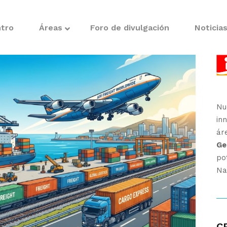
ntro
Áreas
Foro de divulgación
Noticia
Nu
in
ár
Ge
po
Na
CR