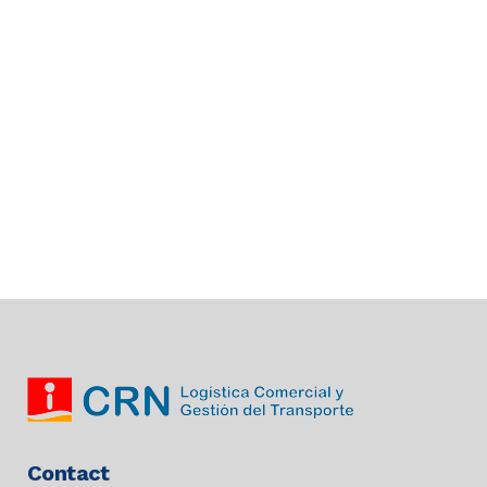
gestion des transports. La
conférence est intitulée : "Actions
pour le développement durable. La
réunion du CRN" est proposée en
streaming sur la chaîne YouTube du
CIFPA .....
08 juin, 2022
Contact