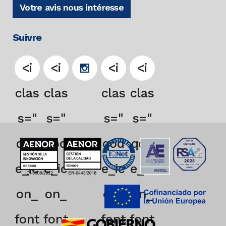
Votre avis nous intéresse
Suivre
<i
<i
<i
<i
clas
clas
clas
clas
s="
s="
s="
s="
qod
qod
qod
qod
e_ic
e_ic
e_ic
e_ic
on_
on_
on_
on_
font
font
font
font