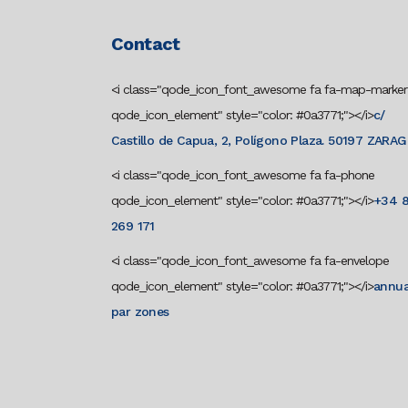
Contact
<i class="qode_icon_font_awesome fa fa-map-marker
qode_icon_element" style="color: #0a3771;"></i>
c/
Castillo de Capua, 2, Polígono Plaza. 50197 ZARA
<i class="qode_icon_font_awesome fa fa-phone
qode_icon_element" style="color: #0a3771;"></i>
+34 
269 171
<i class="qode_icon_font_awesome fa fa-envelope
qode_icon_element" style="color: #0a3771;"></i>
annua
par zones