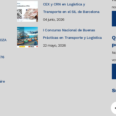
CEX y CRN en Logística y
no
Transporte en el SIL de Barcelona
04 junio, 2026
I Concurso Nacional de Buenas
Q
Prácticas en Transporte y Logística
GOZA
p
22 mayo, 2026
No
876
vo
ire
S