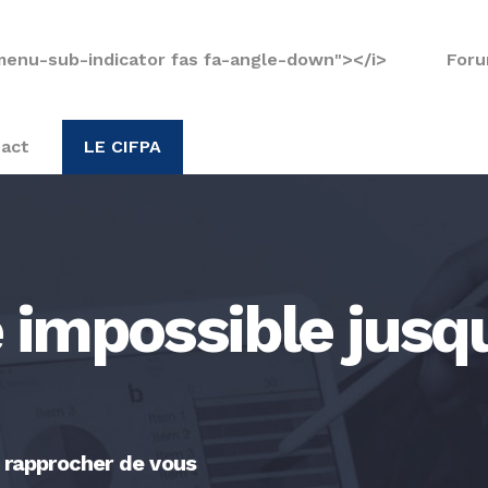
menu-sub-indicator fas fa-angle-down"></i>
Foru
act
LE CIFPA
impossible jusqu'
s rapprocher de vous