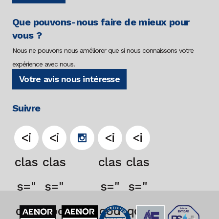
Que pouvons-nous faire de mieux pour
vous ?
Nous ne pouvons nous améliorer que si nous connaissons votre
expérience avec nous.
Votre avis nous intéresse
Suivre
<i
<i
<i
<i
clas
clas
clas
clas
s="
s="
s="
s="
qod
qod
qod
qod