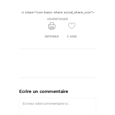
<i class="icon-basic-share social_share_icon">
</i>
PARTAGER
IMPRIMER
0
AIME
Ecrire un commentaire