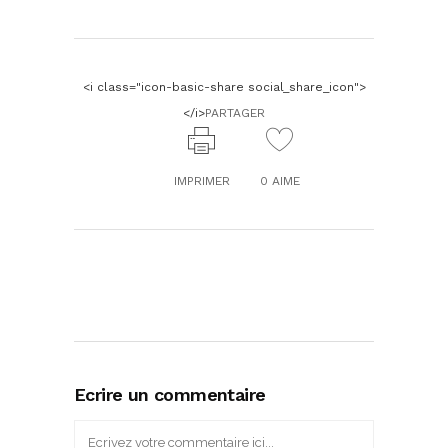
<i class="icon-basic-share social_share_icon">
</i>
PARTAGER
IMPRIMER
0
AIME
Ecrire un commentaire