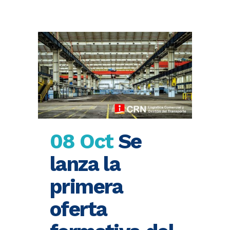
08 Oct
Se
lanza la
primera
oferta