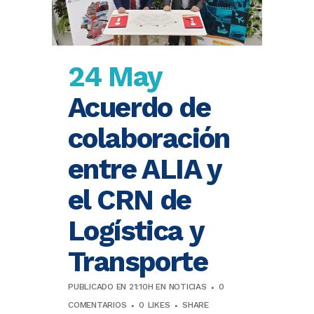
24 May
Acuerdo de
colaboración
entre ALIA y
el CRN de
Logística y
Transporte
PUBLICADO EN 21:10H
EN
NOTICIAS
0
COMENTARIOS
0
LIKES
SHARE