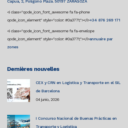
Capua, 2, Polígono Plaza. 50197 ZARAGOZA
<i class="qode_icon_font_awesome fa fa-phone
qode_icon_element" style="color: #0a3771;"></i>
+34 876 269 171
<i class="qode_icon_font_awesome fa fa-envelope
qode_icon_element" style="color: #0a3771;"></i>
annuaire par
zones
Dernières nouvelles
CEX y CRN en Logística y Transporte en el SIL
de Barcelona
04 junio, 2026
I Concurso Nacional de Buenas Prácticas en
Transporte y Logística