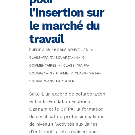
l'insertion sur
le marché du
travail
PUBLIÉ À 15:14H
DANS
NOUVELLES
<I
CLASS="FA FA-SQUARE"></I>
0
COMMENTAIRES
<I CLASS="FA FA-
SQUARE"></I>
0
AIME
<I CLASS="FA FA-
SQUARE"></I>
PARTAGER
Suite à un accord de collaboration
entre la Fondation Federico
Ozanam et le CIFPA, la formation
du certificat de professionnalisme
de niveau 1 "Activités auxiliaires
d'entrepôt" a été réalisée pour