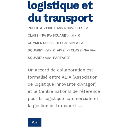
logistique et
du transport
PUBLIÉ À 21:10H
DANS
NOUVELLES
<I
CLASS="FA FA-SQUARE"></I>
0
COMMENTAIRES
<I CLASS="FA FA-
SQUARE"></I>
0
AIME
<I CLASS="FA FA-
SQUARE"></I>
PARTAGER
Un accord de collaboration est
formalisé entre ALIA (Association
de logistique innovante d'Aragon)
et le Centre national de référence
pour la logistique commerciale et
la gestion du transport .....
Voir