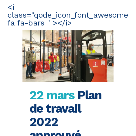
<i
class="qode_icon_font_awesome
fa fa-bars " ></i>
22 mars
Plan
de travail
2022
approuvé