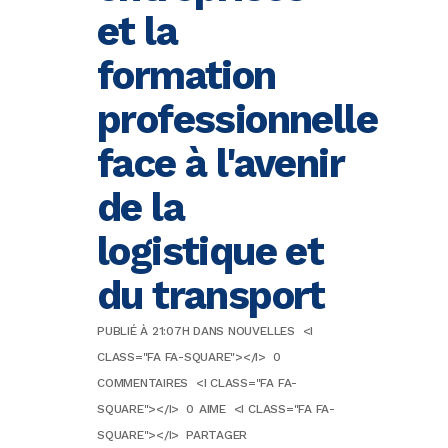
et la
formation
professionnelle
face à l'avenir
de la
logistique et
du transport
PUBLIÉ À 21:07H
DANS
NOUVELLES
<I
CLASS="FA FA-SQUARE"></I>
0
COMMENTAIRES
<I CLASS="FA FA-
SQUARE"></I>
0
AIME
<I CLASS="FA FA-
SQUARE"></I>
PARTAGER