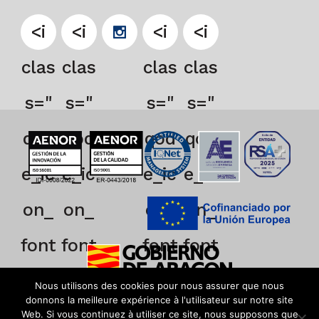
<i
<i
<i
<i
clas
clas
clas
clas
s="
s="
s="
s="
qod
qod
qod
qod
e_ic
e_ic
e_ic
e_ic
on_
on_
on_
on_
font
font
font
font
_aw
_aw
_aw
_aw
Nous utilisons des cookies pour nous assurer que nous
donnons la meilleure expérience à l'utilisateur sur notre site
eso
eso
eso
eso
Web. Si vous continuez à utiliser ce site, nous supposons que