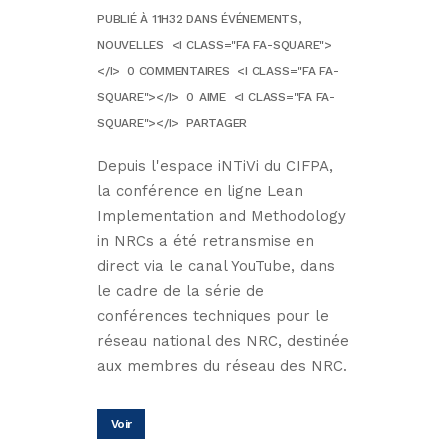
PUBLIÉ À 11H32
DANS
ÉVÉNEMENTS
,
NOUVELLES
<I CLASS="FA FA-SQUARE">
</I>
0 COMMENTAIRES
<I CLASS="FA FA-
SQUARE"></I>
0
AIME
<I CLASS="FA FA-
SQUARE"></I>
PARTAGER
Depuis l'espace iNTiVi du CIFPA,
la conférence en ligne Lean
Implementation and Methodology
in NRCs a été retransmise en
direct via le canal YouTube, dans
le cadre de la série de
conférences techniques pour le
réseau national des NRC, destinée
aux membres du réseau des NRC.
Voir