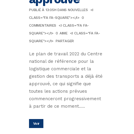
PUBLIÉ À 13:05H
DANS
NOUVELLES
<I
CLASS="FA FA-SQUARE"></I>
0
COMMENTAIRES
<I CLASS="FA FA-
SQUARE"></I>
0
AIME
<I CLASS="FA FA-
SQUARE"></I>
PARTAGER
Le plan de travail 2022 du Centre
national de référence pour la
logistique commerciale et la
gestion des transports a déjà été
approuvé, ce qui signifie que
toutes les actions prévues
commenceront progressivement
à partir de ce moment.....
Voir