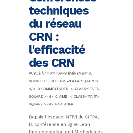
techniques
du réseau
CRN :
l'efficacité
des CRN
PUBLIÉ À 14:07H
DANS
ÉVÉNEMENTS
,
NOUVELLES
<I CLASS="FA FA-SQUARE">
</I>
0 COMMENTAIRES
<I CLASS="FA FA-
SQUARE"></I>
0
AIME
<I CLASS="FA FA-
SQUARE"></I>
PARTAGER
Depuis l'espace iNTiVi du CIFPA,
la conférence en ligne Lean
Implementation and Methodology