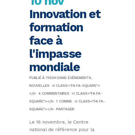
10 nov
Innovation et
formation
face à
l'impasse
mondiale
PUBLIÉ À 11:50H
DANS
ÉVÉNEMENTS
,
NOUVELLES
<I CLASS="FA FA-SQUARE">
</I>
4 COMMENTAIRES
<I CLASS="FA FA-
SQUARE"></I>
1
COMME
<I CLASS="FA FA-
SQUARE"></I>
PARTAGER
Le 16 novembre, le Centre
national de référence pour la