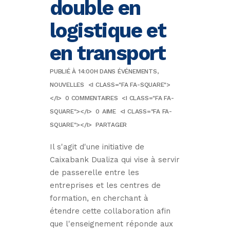
double en
logistique et
en transport
PUBLIÉ À 14:00H
DANS
ÉVÉNEMENTS
,
NOUVELLES
<I CLASS="FA FA-SQUARE">
</I>
0 COMMENTAIRES
<I CLASS="FA FA-
SQUARE"></I>
0
AIME
<I CLASS="FA FA-
SQUARE"></I>
PARTAGER
Il s'agit d'une initiative de
Caixabank Dualiza qui vise à servir
de passerelle entre les
entreprises et les centres de
formation, en cherchant à
étendre cette collaboration afin
que l'enseignement réponde aux