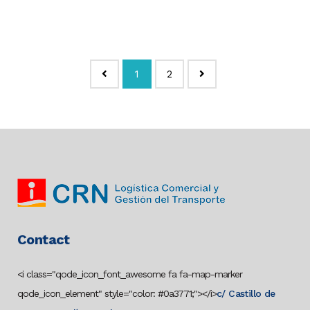
1
2
Contact
<i class="qode_icon_font_awesome fa fa-map-marker
qode_icon_element" style="color: #0a3771;"></i>
c/ Castillo de