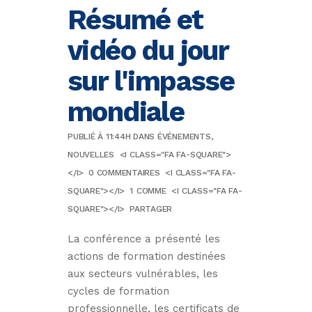
Résumé et
vidéo du jour
sur l'impasse
mondiale
PUBLIÉ À 11:44H
DANS
ÉVÉNEMENTS
,
NOUVELLES
<I CLASS="FA FA-SQUARE">
</I>
0 COMMENTAIRES
<I CLASS="FA FA-
SQUARE"></I>
1
COMME
<I CLASS="FA FA-
SQUARE"></I>
PARTAGER
La conférence a présenté les
actions de formation destinées
aux secteurs vulnérables, les
cycles de formation
professionnelle, les certificats de