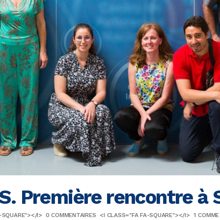
. Première rencontre à 
A-SQUARE"></I>
0 COMMENTAIRES
<I CLASS="FA FA-SQUARE"></I>
1
COMME