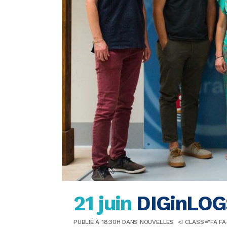
21 juin
DIGinLOGS
PUBLIÉ À 18:30H
DANS
NOUVELLES
<I CLASS="FA F