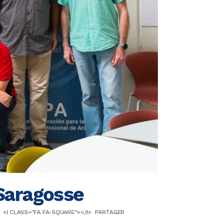
Saragosse
<I CLASS="FA FA-SQUARE"></I>
PARTAGER