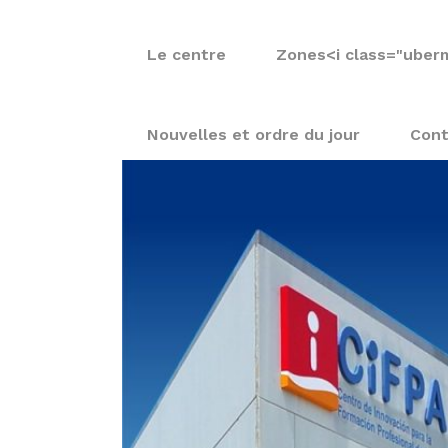
Le centre
Zones
<i class="uber
Nouvelles et ordre du jour
Cont