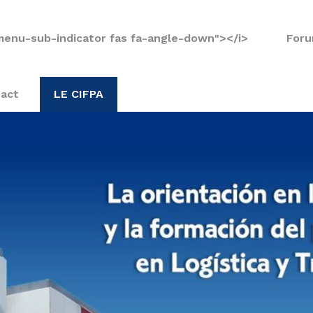
menu-sub-indicator fas fa-angle-down"></i>
Foru
act
LE CIFPA