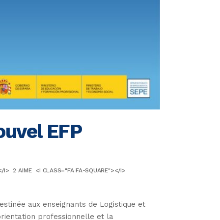
nouvel EFP
/I>
2
AIME
<I CLASS="FA FA-SQUARE"></I>
destinée aux enseignants de Logistique et
ientation professionnelle et la