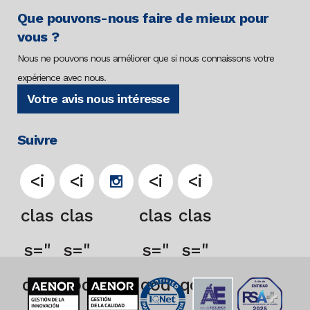
Que pouvons-nous faire de mieux pour
vous ?
Nous ne pouvons nous améliorer que si nous connaissons votre
expérience avec nous.
Votre avis nous intéresse
Suivre
<i
<i
<i
<i
clas
clas
clas
clas
s="
s="
s="
s="
qod
qod
qod
qod