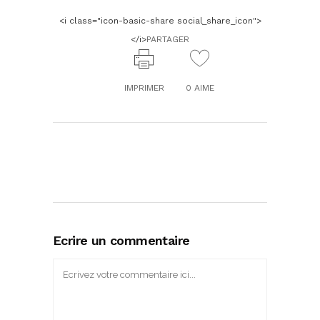
<i class="icon-basic-share social_share_icon">
</i>
PARTAGER
IMPRIMER
0
AIME
Ecrire un commentaire