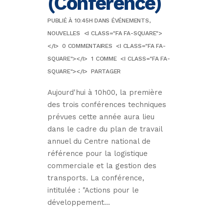
(Conférence)
PUBLIÉ À 10:45H
DANS
ÉVÉNEMENTS
,
NOUVELLES
<I CLASS="FA FA-SQUARE">
</I>
0 COMMENTAIRES
<I CLASS="FA FA-
SQUARE"></I>
1
COMME
<I CLASS="FA FA-
SQUARE"></I>
PARTAGER
Aujourd'hui à 10h00, la première
des trois conférences techniques
prévues cette année aura lieu
dans le cadre du plan de travail
annuel du Centre national de
référence pour la logistique
commerciale et la gestion des
transports. La conférence,
intitulée : "Actions pour le
développement...