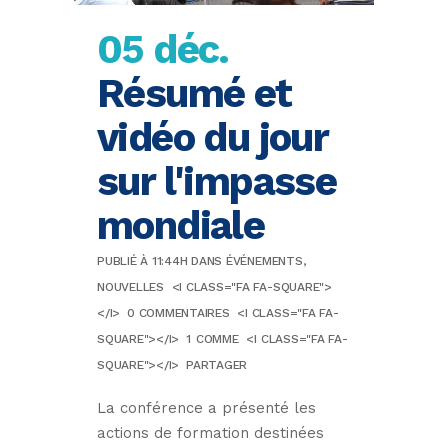
05 déc.
Résumé et
vidéo du jour
sur l'impasse
mondiale
PUBLIÉ À 11:44H
DANS
ÉVÉNEMENTS
,
NOUVELLES
<I CLASS="FA FA-SQUARE">
</I>
0 COMMENTAIRES
<I CLASS="FA FA-
SQUARE"></I>
1
COMME
<I CLASS="FA FA-
SQUARE"></I>
PARTAGER
La conférence a présenté les
actions de formation destinées