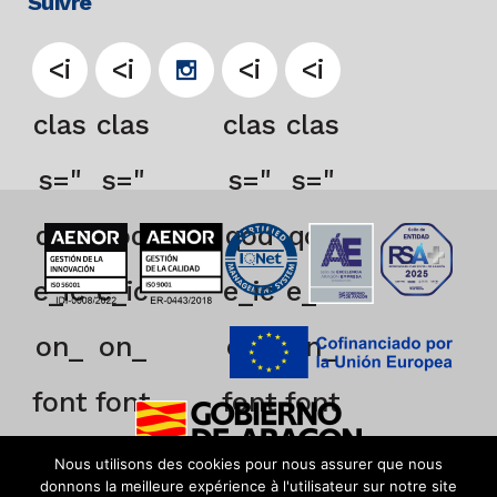
Suivre
<i
<i
<i
<i
clas
clas
clas
clas
s="
s="
s="
s="
qod
qod
qod
qod
e_ic
e_ic
e_ic
e_ic
on_
on_
on_
on_
font
font
font
font
_aw
_aw
_aw
_aw
Nous utilisons des cookies pour nous assurer que nous
donnons la meilleure expérience à l'utilisateur sur notre site