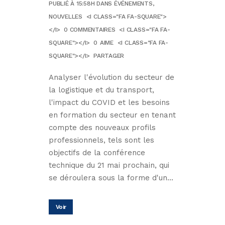
PUBLIÉ À 15:58H
DANS
ÉVÉNEMENTS
,
NOUVELLES
<I CLASS="FA FA-SQUARE">
</I>
0 COMMENTAIRES
<I CLASS="FA FA-
SQUARE"></I>
0
AIME
<I CLASS="FA FA-
SQUARE"></I>
PARTAGER
Analyser l'évolution du secteur de
la logistique et du transport,
l'impact du COVID et les besoins
en formation du secteur en tenant
compte des nouveaux profils
professionnels, tels sont les
objectifs de la conférence
technique du 21 mai prochain, qui
se déroulera sous la forme d'un...
Voir