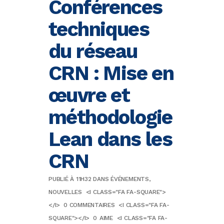
Conférences
techniques
du réseau
CRN : Mise en
œuvre et
méthodologie
Lean dans les
CRN
PUBLIÉ À 11H32
DANS
ÉVÉNEMENTS
,
NOUVELLES
<I CLASS="FA FA-SQUARE">
</I>
0 COMMENTAIRES
<I CLASS="FA FA-
SQUARE"></I>
0
AIME
<I CLASS="FA FA-