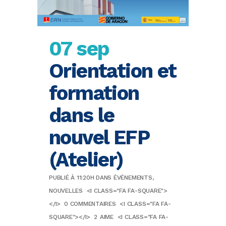
07 sep
Orientation et
formation
dans le
nouvel EFP
(Atelier)
PUBLIÉ À 11:20H
DANS
ÉVÉNEMENTS
,
NOUVELLES
<I CLASS="FA FA-SQUARE">
</I>
0 COMMENTAIRES
<I CLASS="FA FA-
SQUARE"></I>
2
AIME
<I CLASS="FA FA-