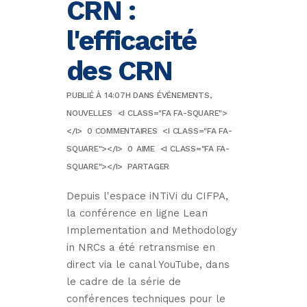
CRN :
l'efficacité
des CRN
PUBLIÉ À 14:07H
DANS
ÉVÉNEMENTS
,
NOUVELLES
<I CLASS="FA FA-SQUARE">
</I>
0 COMMENTAIRES
<I CLASS="FA FA-
SQUARE"></I>
0
AIME
<I CLASS="FA FA-
SQUARE"></I>
PARTAGER
Depuis l'espace iNTiVi du CIFPA,
la conférence en ligne Lean
Implementation and Methodology
in NRCs a été retransmise en
direct via le canal YouTube, dans
le cadre de la série de
conférences techniques pour le