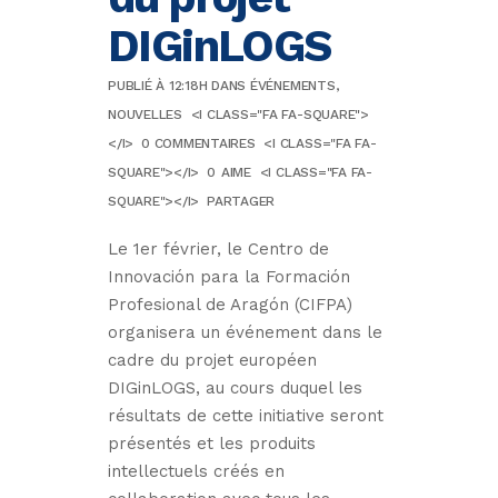
DIGinLOGS
PUBLIÉ À 12:18H
DANS
ÉVÉNEMENTS
,
NOUVELLES
<I CLASS="FA FA-SQUARE">
</I>
0 COMMENTAIRES
<I CLASS="FA FA-
SQUARE"></I>
0
AIME
<I CLASS="FA FA-
SQUARE"></I>
PARTAGER
Le 1er février, le Centro de
Innovación para la Formación
Profesional de Aragón (CIFPA)
organisera un événement dans le
cadre du projet européen
DIGinLOGS, au cours duquel les
résultats de cette initiative seront
présentés et les produits
intellectuels créés en