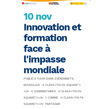
10 nov
Innovation et
formation
face à
l'impasse
mondiale
PUBLIÉ À 11:50H
DANS
ÉVÉNEMENTS
,
NOUVELLES
<I CLASS="FA FA-SQUARE">
</I>
4 COMMENTAIRES
<I CLASS="FA FA-
SQUARE"></I>
1
COMME
<I CLASS="FA FA-
SQUARE"></I>
PARTAGER