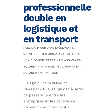
professionnelle
double en
logistique et
en transport
PUBLIÉ À 14:00H
DANS
ÉVÉNEMENTS
,
NOUVELLES
<I CLASS="FA FA-SQUARE">
</I>
0 COMMENTAIRES
<I CLASS="FA FA-
SQUARE"></I>
0
AIME
<I CLASS="FA FA-
SQUARE"></I>
PARTAGER
Il s'agit d'une initiative de
Caixabank Dualiza qui vise à servir
de passerelle entre les
entreprises et les centres de
formation, en cherchant à