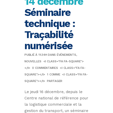
14 décembre
Séminaire
technique :
Traçabilité
numérisée
PUBLIÉ À 11:34H
DANS
ÉVÉNEMENTS
,
NOUVELLES
<I CLASS="FA FA-SQUARE">
</I>
0 COMMENTAIRES
<I CLASS="FA FA-
SQUARE"></I>
1
COMME
<I CLASS="FA FA-
SQUARE"></I>
PARTAGER
Le jeudi 16 décembre, depuis le
Centre national de référence pour
la logistique commerciale et la
gestion du transport, un séminaire