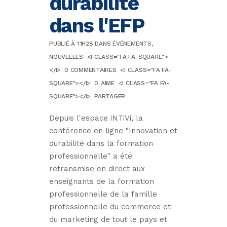
durabilité
dans l'EFP
PUBLIÉ À 11H28
DANS
ÉVÉNEMENTS
,
NOUVELLES
<I CLASS="FA FA-SQUARE">
</I>
0 COMMENTAIRES
<I CLASS="FA FA-
SQUARE"></I>
0
AIME
<I CLASS="FA FA-
SQUARE"></I>
PARTAGER
Depuis l'espace iNTiVi, la
conférence en ligne "Innovation et
durabilité dans la formation
professionnelle" a été
retransmise en direct aux
enseignants de la formation
professionnelle de la famille
professionnelle du commerce et
du marketing de tout le pays et