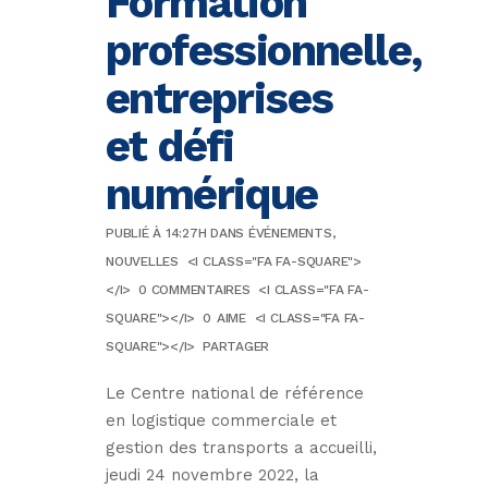
Formation
professionnelle,
entreprises
et défi
numérique
PUBLIÉ À 14:27H
DANS
ÉVÉNEMENTS
,
NOUVELLES
<I CLASS="FA FA-SQUARE">
</I>
0 COMMENTAIRES
<I CLASS="FA FA-
SQUARE"></I>
0
AIME
<I CLASS="FA FA-
SQUARE"></I>
PARTAGER
Le Centre national de référence
en logistique commerciale et
gestion des transports a accueilli,
jeudi 24 novembre 2022, la