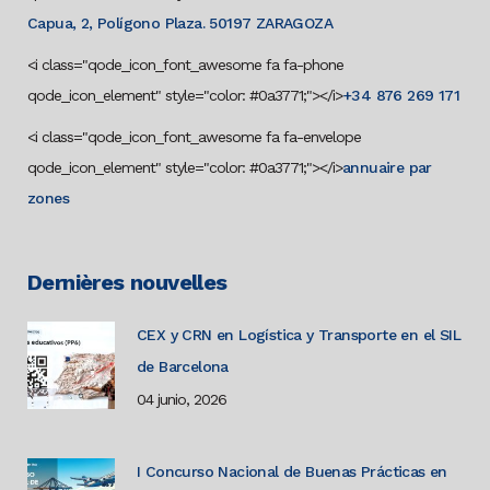
Capua, 2, Polígono Plaza. 50197 ZARAGOZA
<i class="qode_icon_font_awesome fa fa-phone
qode_icon_element" style="color: #0a3771;"></i>
+34 876 269 171
<i class="qode_icon_font_awesome fa fa-envelope
qode_icon_element" style="color: #0a3771;"></i>
annuaire par
zones
Dernières nouvelles
CEX y CRN en Logística y Transporte en el SIL
de Barcelona
04 junio, 2026
I Concurso Nacional de Buenas Prácticas en