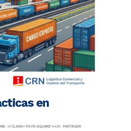
cticas en
IME
<I CLASS="FA FA-SQUARE"></I>
PARTAGER