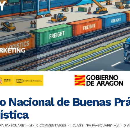
o Nacional de Buenas Prá
ística
"FA FA-SQUARE"></I>
0 COMMENTAIRES
<I CLASS="FA FA-SQUARE"></I>
0
A