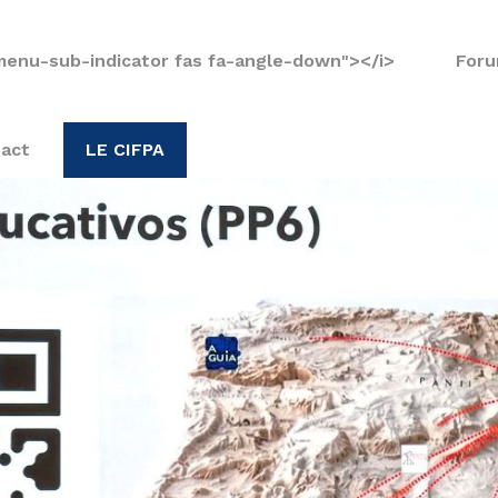
menu-sub-indicator fas fa-angle-down"></i>
Foru
act
LE CIFPA