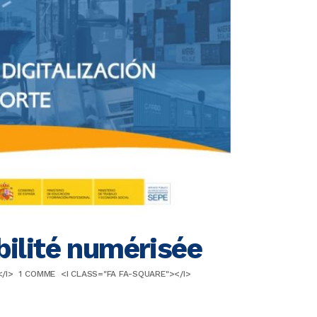
bilité numérisée
/I>
1
COMME
<I CLASS="FA FA-SQUARE"></I>