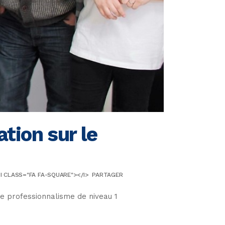
tion sur le
I CLASS="FA FA-SQUARE"></I>
PARTAGER
de professionnalisme de niveau 1