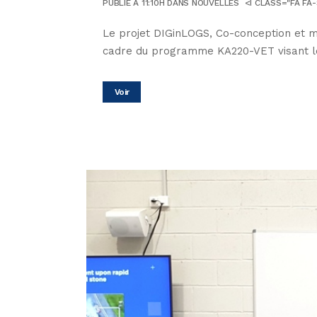
PUBLIÉ À 11:10H
DANS
NOUVELLES
<I CLASS="FA FA
Le projet DIGinLOGS, Co-conception et m
cadre du programme KA220-VET visant les 
Voir