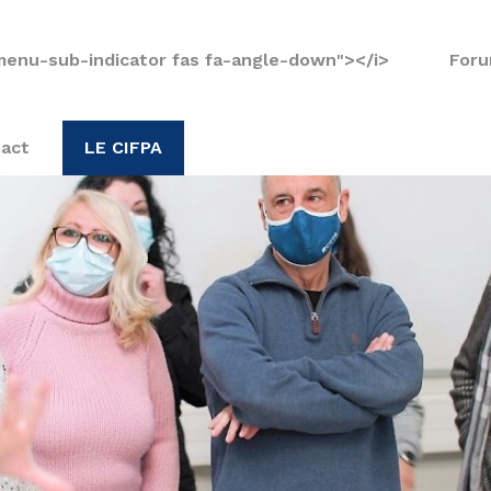
menu-sub-indicator fas fa-angle-down"></i>
Foru
act
LE CIFPA