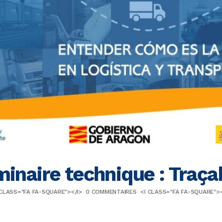
inaire technique : Traça
 CLASS="FA FA-SQUARE"></I>
0 COMMENTAIRES
<I CLASS="FA FA-SQUARE"><