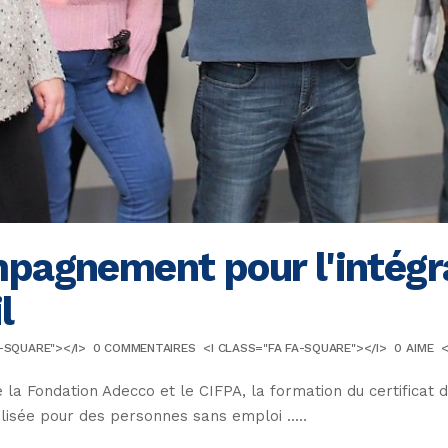
pagnement pour l'intégra
l
A-SQUARE"></I>
0 COMMENTAIRES
<I CLASS="FA FA-SQUARE"></I>
0
AIME
<
 la Fondation Adecco et le CIFPA, la formation du certificat 
éalisée pour des personnes sans emploi .....