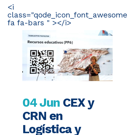
<i
class="qode_icon_font_awesome
fa fa-bars " ></i>
04 Jun
CEX y
CRN en
Logística y