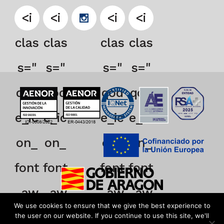
<i
<i
<i
<i
clas
clas
clas
clas
s="
s="
s="
s="
qod
qod
qod
qod
e_ic
e_ic
e_ic
e_ic
on_
on_
on_
on_
font
font
font
font
_aw
_aw
_aw
_aw
We use cookies to ensure that we give the best experience to
eso
eso
eso
eso
the user on our website. If you continue to use this site, we'll