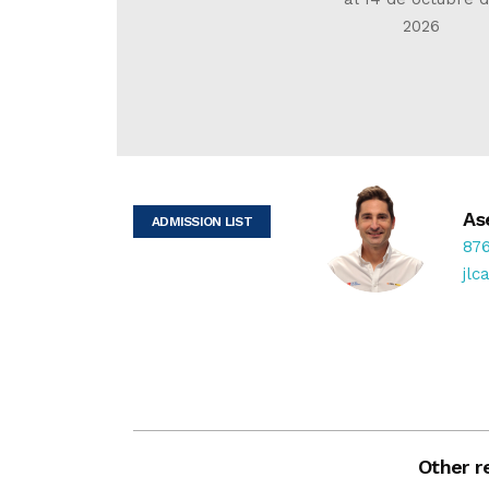
2026
As
ADMISSION LIST
876
jlc
Other re