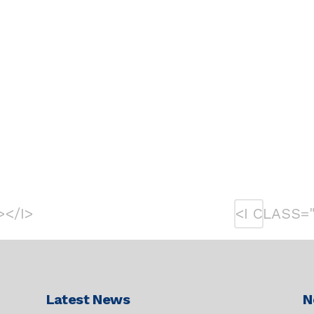
></I>
<I CLASS=
Latest News
N