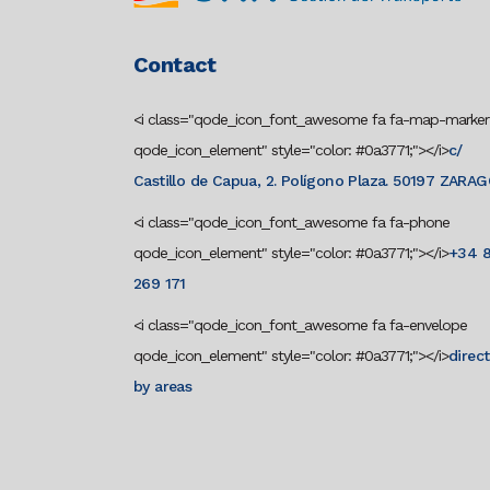
Contact
<i class="qode_icon_font_awesome fa fa-map-marker
qode_icon_element" style="color: #0a3771;"></i>
c/
Castillo de Capua, 2. Polígono Plaza. 50197 ZARA
<i class="qode_icon_font_awesome fa fa-phone
qode_icon_element" style="color: #0a3771;"></i>
+34 
269 171
<i class="qode_icon_font_awesome fa fa-envelope
qode_icon_element" style="color: #0a3771;"></i>
direc
by areas