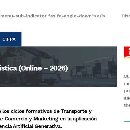
rmenu-sub-indicator fas fa-angle-down"></i>
Dis
CIFPA
ística (Online – 2026)
Ou
me
pr
an
th
 los ciclos formativos de Transporte y
 de Comercio y Marketing en la aplicación
ncia Artificial Generativa.