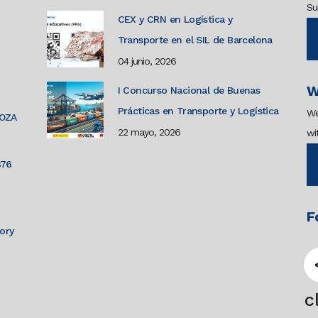
Su
CEX y CRN en Logística y
Transporte en el SIL de Barcelona
04 junio, 2026
W
I Concurso Nacional de Buenas
Prácticas en Transporte y Logística
We
GOZA
22 mayo, 2026
wi
876
F
tory
c