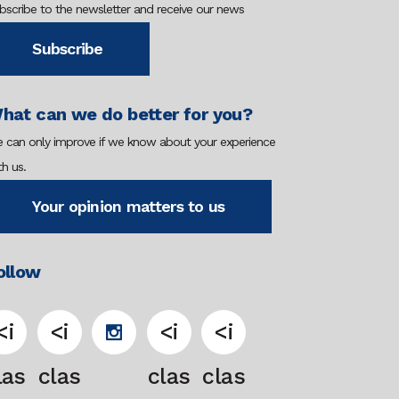
bscribe to the newsletter and receive our news
Subscribe
hat can we do better for you?
 can only improve if we know about your experience
th us.
Your opinion matters to us
ollow
<i
<i
<i
<i
las
clas
clas
clas