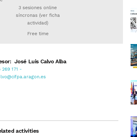
3 sesiones online
síncronas (ver ficha
actividad)
Free time
esor: José Luis Calvo Alba
 269 171
-
alvo@cifpa.aragon.es
lated activities