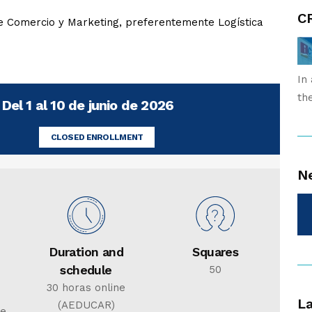
CR
 Comercio y Marketing, preferentemente Logística
In
th
 Del 1 al 10 de junio de 2026
CLOSED ENROLLMENT
N
Duration and
Squares
schedule
50
30 horas online
L
(AEDUCAR)
de