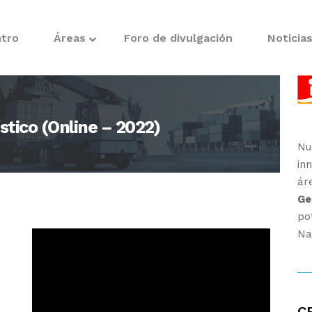
ntro
Áreas
Foro de divulgación
Noticia
stico (Online – 2022)
Nu
in
ár
Ge
po
Na
n
CR