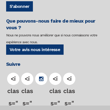
S'abonner
Que pouvons-nous faire de mieux pour
vous ?
Nous ne pouvons nous améliorer que si nous connaissons votre
expérience avec nous.
Votre avis nous intéresse
Suivre
<i
<i
<i
<i
clas
clas
clas
clas
s="
s="
s="
s="