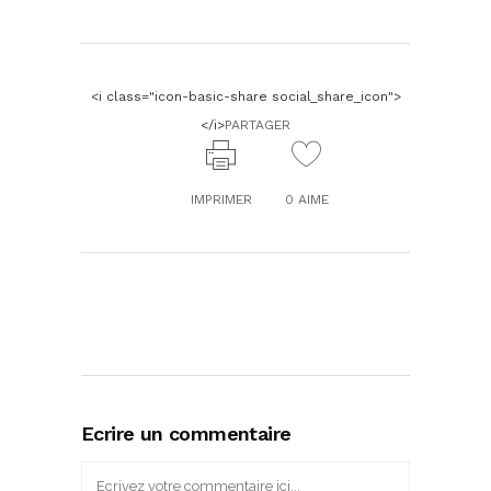
<i class="icon-basic-share social_share_icon">
</i>
PARTAGER
IMPRIMER
0
AIME
Ecrire un commentaire