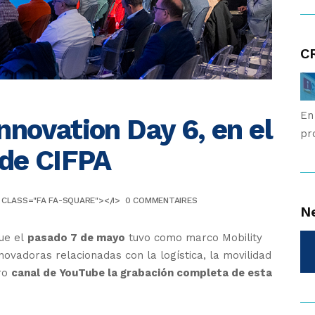
CR
En
nnovation Day 6, en el
pr
 de CIFPA
I CLASS="FA FA-SQUARE"></I>
0 COMMENTAIRES
N
ue el
pasado 7 de mayo
tuvo como marco Mobility
nnovadoras relacionadas con la logística, la movilidad
tro
canal de YouTube la grabación completa de esta