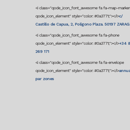
<i class="qode_icon_font_awesome fa fa-map-marker
qode_icon_element" style="color: #0a3771;"></i>
c/
Castillo de Capua, 2, Polígono Plaza. 50197 ZARA
<i class="qode_icon_font_awesome fa fa-phone
qode_icon_element" style="color: #0a3771;"></i>
+34 
269 171
<i class="qode_icon_font_awesome fa fa-envelope
qode_icon_element" style="color: #0a3771;"></i>
annua
par zones