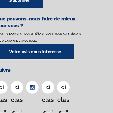
S'abonner
ue pouvons-nous faire de mieux
our vous ?
us ne pouvons nous améliorer que si nous connaissons
tre expérience avec nous.
Votre avis nous intéresse
uivre
<i
<i
<i
<i
las
clas
clas
clas
="
s="
s="
s="