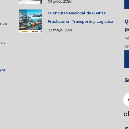
04 junio, 2026
I Concurso Nacional de Buenas
Q
Prácticas en Transporte y Logística
GOZA
p
22 mayo, 2026
No
876
vo
ire
S
c
s