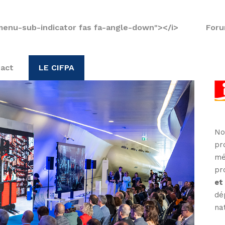
menu-sub-indicator fas fa-angle-down"></i>
Foru
act
LE CIFPA
No
pr
mé
pr
et
dé
na